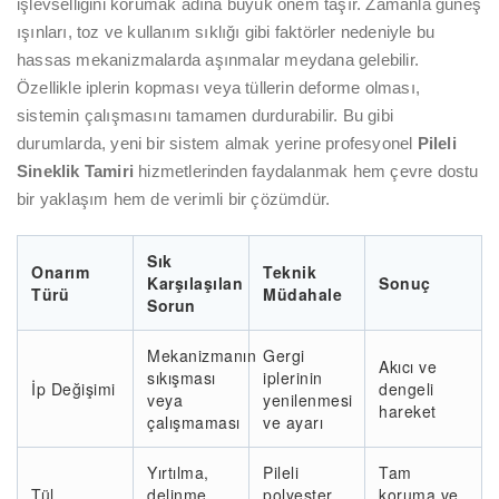
işlevselliğini korumak adına büyük önem taşır. Zamanla güneş
ışınları, toz ve kullanım sıklığı gibi faktörler nedeniyle bu
hassas mekanizmalarda aşınmalar meydana gelebilir.
Özellikle iplerin kopması veya tüllerin deforme olması,
sistemin çalışmasını tamamen durdurabilir. Bu gibi
durumlarda, yeni bir sistem almak yerine profesyonel
Pileli
Sineklik Tamiri
hizmetlerinden faydalanmak hem çevre dostu
bir yaklaşım hem de verimli bir çözümdür.
Sık
Onarım
Teknik
Karşılaşılan
Sonuç
Türü
Müdahale
Sorun
Mekanizmanın
Gergi
Akıcı ve
sıkışması
iplerinin
İp Değişimi
dengeli
veya
yenilenmesi
hareket
çalışmaması
ve ayarı
Yırtılma,
Pileli
Tam
Tül
delinme
polyester
koruma ve