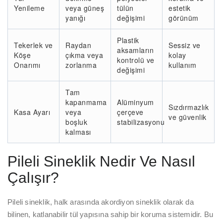
Yenileme
veya güneş
tülün
estetik
yanığı
değişimi
görünüm
Plastik
Tekerlek ve
Raydan
Sessiz ve
aksamların
Köşe
çıkma veya
kolay
kontrolü ve
Onarımı
zorlanma
kullanım
değişimi
Tam
kapanmama
Alüminyum
Sızdırmazlık
Kasa Ayarı
veya
çerçeve
ve güvenlik
boşluk
stabilizasyonu
kalması
Pileli Sineklik Nedir Ve Nasıl
Çalışır?
Pileli sineklik, halk arasında akordiyon sineklik olarak da
bilinen, katlanabilir tül yapısına sahip bir koruma sistemidir. Bu