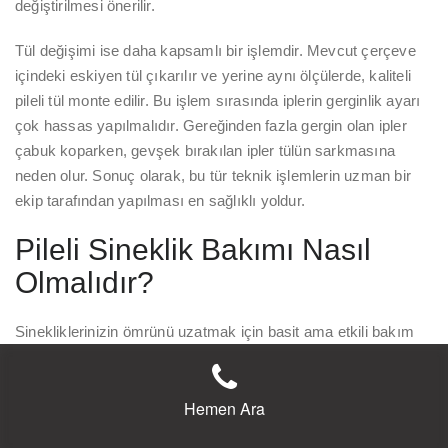
değiştirilmesi önerilir.
Tül değişimi ise daha kapsamlı bir işlemdir. Mevcut çerçeve
içindeki eskiyen tül çıkarılır ve yerine aynı ölçülerde, kaliteli
pileli tül monte edilir. Bu işlem sırasında iplerin gerginlik ayarı
çok hassas yapılmalıdır. Gereğinden fazla gergin olan ipler
çabuk koparken, gevşek bırakılan ipler tülün sarkmasına
neden olur. Sonuç olarak, bu tür teknik işlemlerin uzman bir
ekip tarafından yapılması en sağlıklı yoldur.
Pileli Sineklik Bakımı Nasıl
Olmalıdır?
Sinekliklerinizin ömrünü uzatmak için basit ama etkili bakım
adımlarını takip edebilirsiniz. Öncelikle, rayların içini düzenli
olarak elektrikli süpürge yardımıyla süpürmek, tozların
Hemen Ara
mekanizmayı aşındırmasını engeller. Ayrıca, tülleri çok sert
olmayan nemli bir bezle silmek, biriken kirlerin tül dokusuna