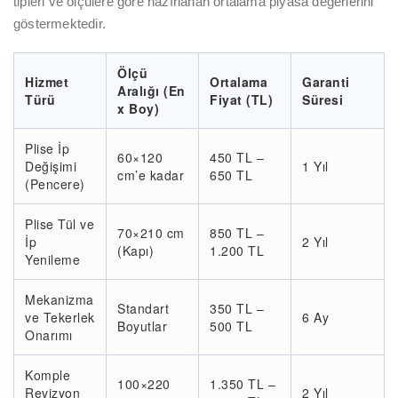
tipleri ve ölçülere göre hazırlanan ortalama piyasa değerlerini
göstermektedir.
Ölçü
Hizmet
Ortalama
Garanti
Aralığı (En
Türü
Fiyat (TL)
Süresi
x Boy)
Plise İp
60×120
450 TL –
Değişimi
1 Yıl
cm’e kadar
650 TL
(Pencere)
Plise Tül ve
70×210 cm
850 TL –
İp
2 Yıl
(Kapı)
1.200 TL
Yenileme
Mekanizma
Standart
350 TL –
ve Tekerlek
6 Ay
Boyutlar
500 TL
Onarımı
Komple
100×220
1.350 TL –
Revizyon
2 Yıl