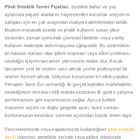
Pileli Sineklik Tamiri Fiyatları
, özellikle bahar ve yaz
aylarında yaşam alanlarını haşerelerden korumak isteyen ev
sahipleri için en çok araştırılan maliyet kalemlerinden biridir.
Modern mimaride estetik ve pratik kullanım sunan plise
sistemler, zaman içerisinde çevresel faktörler veya yanlış
kullanım nedeniyle deformasyona uğrayabilir. Bu sistemlerin
en hassas noktası olan iplerin kopması veya tülün yırtılması,
sinekliğin işlevini tamamen yitirmesine neden olur. Ancak
tamamen yeni bir sistem satın almak yerine profesyonel bir
onarım hizmeti almak, bütçenizi korumanın en etkili yoludur.
Pimapen Tamir Evi uzmanlığı ile gerçekleştirilen müdahaleler,
sinekliğinizin ömrünü ciddi oranda uzatırken ilk günkü çalışma
performansını geri kazanmasını sağlar. Ayrıca kaliteli
malzeme seçimi ve doğru gerginlik ayarı, tamir sonrası
konforunuzun kesintisiz sürmesi açısından büyük önem taşır.
Pencerelerinizde veya kapılarınızda kullandığınız
pileli sineklik
tamiri
işlemleri, genellikle yerinde veya atölye ortamında