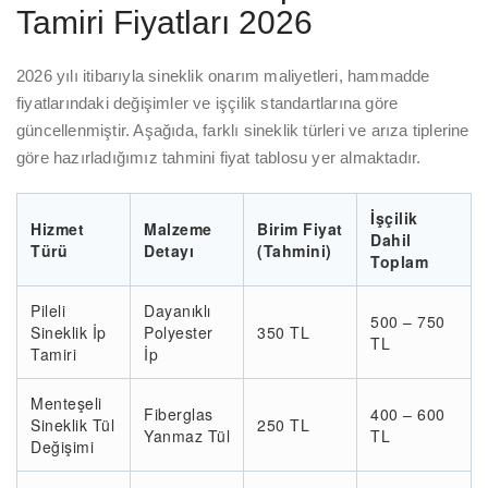
Tamiri Fiyatları 2026
2026 yılı itibarıyla sineklik onarım maliyetleri, hammadde
fiyatlarındaki değişimler ve işçilik standartlarına göre
güncellenmiştir. Aşağıda, farklı sineklik türleri ve arıza tiplerine
göre hazırladığımız tahmini fiyat tablosu yer almaktadır.
İşçilik
Hizmet
Malzeme
Birim Fiyat
Dahil
Türü
Detayı
(Tahmini)
Toplam
Pileli
Dayanıklı
500 – 750
Sineklik İp
Polyester
350 TL
TL
Tamiri
İp
Menteşeli
Fiberglas
400 – 600
Sineklik Tül
250 TL
Yanmaz Tül
TL
Değişimi